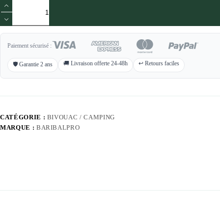
quantité
de
Tente
gonflable
2
places
Paiement sécurisé :
v1
|
🚚 Livraison offerte 24-48h
↩️ Retours faciles
🛡️ Garantie 2 ans
BaribalPro
CATÉGORIE :
BIVOUAC / CAMPING
MARQUE :
BARIBALPRO