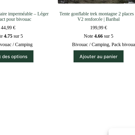
ire imperméable – Léger
Tente gonflable trek montagne 2 places
act pour bivouac
V2 renforcée | Baribal
44,99
€
199,99
€
te
4.75
sur 5
Note
4.66
sur 5
vouac / Camping
Bivouac / Camping
,
Pack bivoua
Ce
x des options
Ajouter au panier
produit
a
plusieurs
variations.
Les
options
peuvent
être
choisies
sur
la
page
du
produit