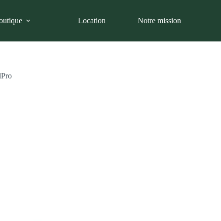
outique
Location
Notre mission
lPro