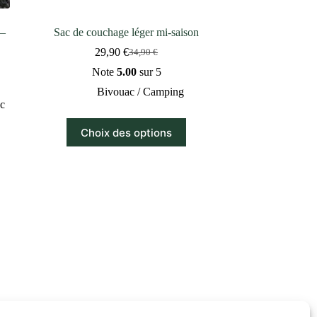
 –
Sac de couchage léger mi-saison
29,90
€
34,90
€
Le
Le
prix
prix
Note
5.00
sur 5
initial
actuel
Bivouac / Camping
était :
est :
c
34,90 €.
29,90 €.
Ce
Choix des options
produit
a
plusieurs
variations.
Les
options
peuvent
être
choisies
sur
la
page
du
produit