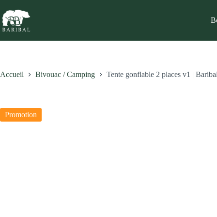
Passer
au
B
contenu
Accueil
Bivouac / Camping
Tente gonflable 2 places v1 | Bariba
Promotion