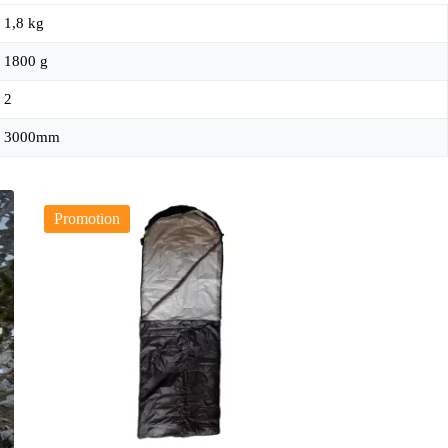
1,8 kg
1800 g
2
3000mm
Promotion