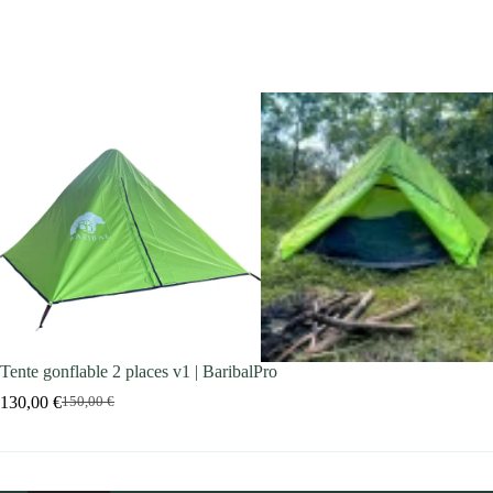
Tente gonflable 2 places v1 | BaribalPro
130,00
€
150,00
€
Le
Le
prix
prix
initial
actuel
était :
est :
150,00 €.
130,00 €.