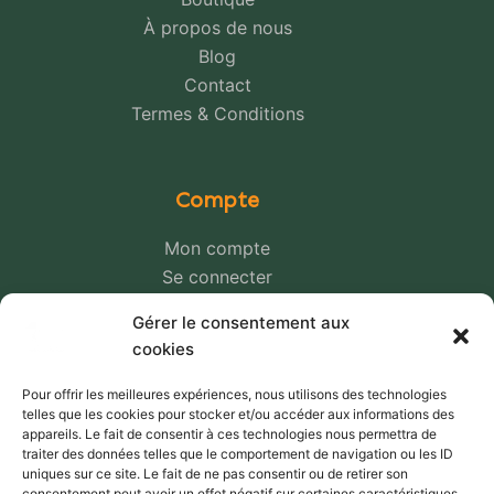
À propos de nous
Blog
Contact
Termes & Conditions
Compte
Mon compte
Se connecter
Panier
Gérer le consentement aux
Une question ?
cookies
Pour offrir les meilleures expériences, nous utilisons des technologies
telles que les cookies pour stocker et/ou accéder aux informations des
Livraison et paiement
appareils. Le fait de consentir à ces technologies nous permettra de
traiter des données telles que le comportement de navigation ou les ID
Nos transporteurs
uniques sur ce site. Le fait de ne pas consentir ou de retirer son
consentement peut avoir un effet négatif sur certaines caractéristiques