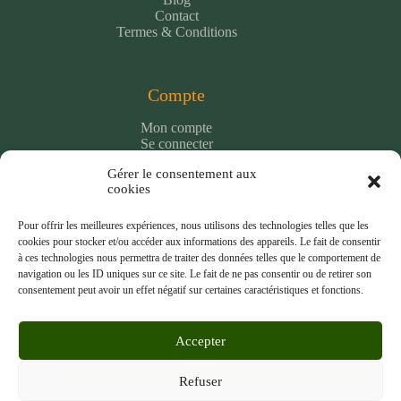
Contact
Termes & Conditions
Compte
Mon compte
Se connecter
Panier
Gérer le consentement aux
Une question ?
cookies
Pour offrir les meilleures expériences, nous utilisons des technologies telles que les
Livraison et paiement
cookies pour stocker et/ou accéder aux informations des appareils. Le fait de consentir
à ces technologies nous permettra de traiter des données telles que le comportement de
Nos transporteurs
navigation ou les ID uniques sur ce site. Le fait de ne pas consentir ou de retirer son
Retour et remboursement
consentement peut avoir un effet négatif sur certaines caractéristiques et fonctions.
Politique de confidentialité
Moyen de paiements
Accepter
Refuser
Copyright © 2026 Baribalpro - WordPress Theme by
Creative