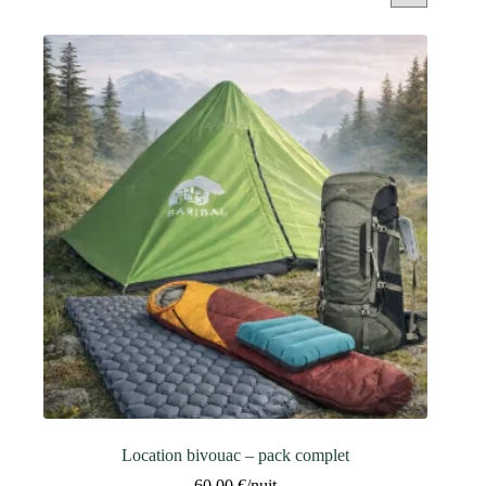
Location bivouac – pack complet
60,00
€
/nuit