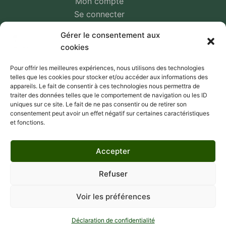
Mon compte
Se connecter
Panier
Gérer le consentement aux
Une question ?
cookies
Pour offrir les meilleures expériences, nous utilisons des technologies
telles que les cookies pour stocker et/ou accéder aux informations des
Livraison et paiement
appareils. Le fait de consentir à ces technologies nous permettra de
traiter des données telles que le comportement de navigation ou les ID
Nos transporteurs
uniques sur ce site. Le fait de ne pas consentir ou de retirer son
consentement peut avoir un effet négatif sur certaines caractéristiques
Retour et remboursement
et fonctions.
Politique de confidentialité
Accepter
Moyen de paiements
Refuser
Copyright © 2026 Baribalpro - WordPress Theme by
Creative Themes
.
Voir les préférences
Déclaration de confidentialité