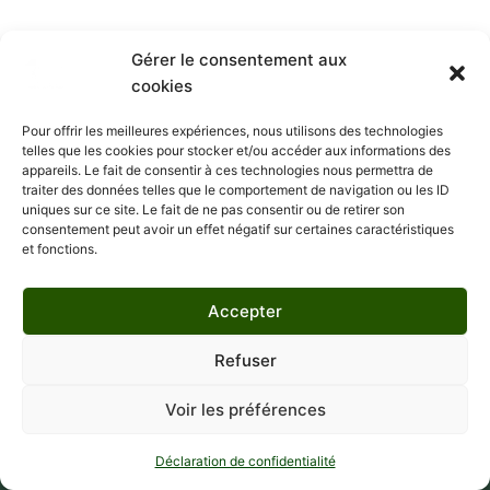
Gérer le consentement aux
cookies
Pour offrir les meilleures expériences, nous utilisons des technologies
telles que les cookies pour stocker et/ou accéder aux informations des
appareils. Le fait de consentir à ces technologies nous permettra de
Phone: +33 7 83 89 33 66
traiter des données telles que le comportement de navigation ou les ID
uniques sur ce site. Le fait de ne pas consentir ou de retirer son
Email: contact@baribalpro.fr
consentement peut avoir un effet négatif sur certaines caractéristiques
et fonctions.
Menu
Accepter
Page d’accueil
Refuser
Boutique
Voir les préférences
À propos de nous
Blog
Déclaration de confidentialité
Contact