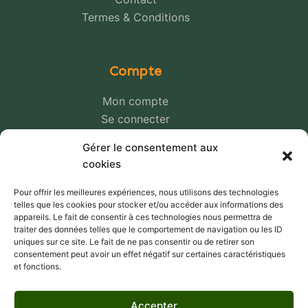
Termes & Conditions
Compte
Mon compte
Se connecter
Panier
Gérer le consentement aux
Une question ?
cookies
Pour offrir les meilleures expériences, nous utilisons des technologies
telles que les cookies pour stocker et/ou accéder aux informations des
Livraison et paiement
appareils. Le fait de consentir à ces technologies nous permettra de
traiter des données telles que le comportement de navigation ou les ID
Nos transporteurs
uniques sur ce site. Le fait de ne pas consentir ou de retirer son
consentement peut avoir un effet négatif sur certaines caractéristiques
Retour et remboursement
et fonctions.
Politique de confidentialité
Accepter
Moyen de paiements